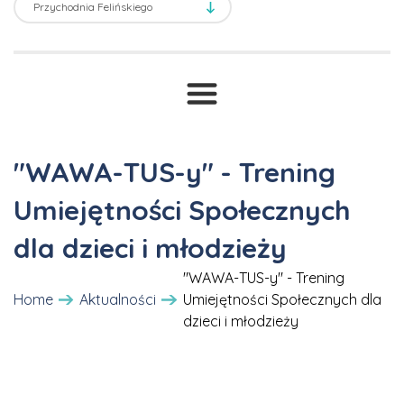
Transport sanitarny
Prawne ABC
T
Druki i wnioski
Cennik
"WAWA-TUS-y" - Trening
Umiejętności Społecznych
dla dzieci i młodzieży
"WAWA-TUS-y" - Trening
Home
Aktualności
Umiejętności Społecznych dla
dzieci i młodzieży