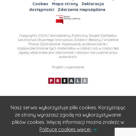
Cookies
Mapa strony
Deklaracja
dostępności
Zdarzenia niepożądane
Copyrights 2024 | Samodzielny Publiczny Zespół Zakładów
Lecznictwa Otwartego Warszawa Żoliborz-Bielany | Wszelkie
Prawa Zastrzeżone. Kopiowanie, przetwarzanie i
rozpowszechnianie tych materiałow w całosci lub w części bez
zgody właściciela jest zabronione i stanowi naruszenie praw
autorskich.
Projekt i wykonanie
Nasz serwis wykorzystuje pliki cookies. Korzystając
ze strony wyrażasz zgodę na wykorzystywanie
plików cookies. Więcej informacji można znaleźć w
Polityce cookies więcej