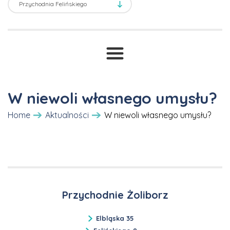
Transport sanitarny
Prawne ABC
T
Druki i wnioski
Cennik
W niewoli własnego umysłu?
Home
Aktualności
W niewoli własnego umysłu?
Przychodnie Żoliborz
Elbląska 35