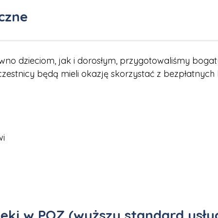
czne
o dzieciom, jak i dorosłym, przygotowaliśmy bogaty
czestnicy będą mieli okazję skorzystać z bezpłatnych
wi
eki w POZ (wyższy standard usług