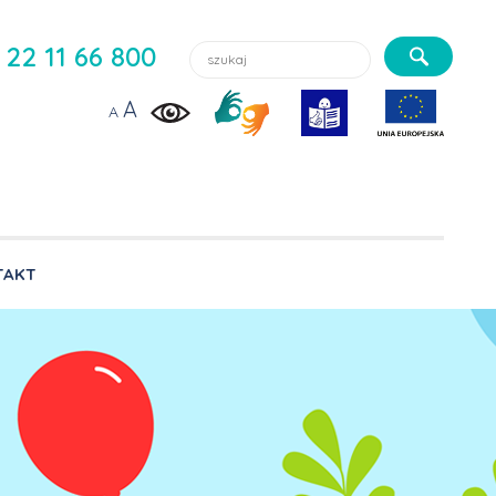
Szukaj lekarzy, usługi, aktualności:
22 11 66 800
A
A
TAKT