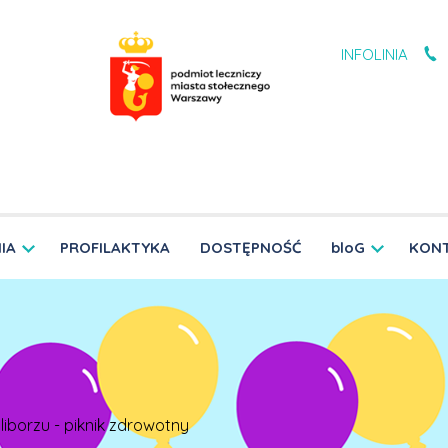
INFOLINIA
IA
PROFILAKTYKA
DOSTĘPNOŚĆ
bloG
KON
iborzu - piknik zdrowotny