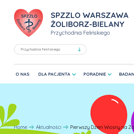
SPZZLO WARSZAWA
ŻOLIBORZ-BIELANY
Przychodnia Felińskiego
O NAS
DLA PACJENTA
PORADNIE
BADAN
Home
Aktualności
Pierwszy Dzień Wiosny na Żol