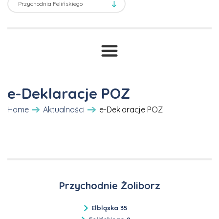
Transport sanitarny
Prawne ABC
T
Druki i wnioski
Cennik
e-Deklaracje POZ
Home
Aktualności
e-Deklaracje POZ
Przychodnie Żoliborz
Elbląska 35