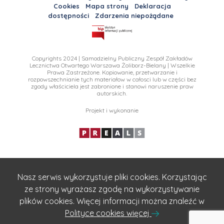
Cookies
Mapa strony
Deklaracja
dostępności
Zdarzenia niepożądane
Copyrights 2024 | Samodzielny Publiczny Zespół Zakładów
Lecznictwa Otwartego Warszawa Żoliborz-Bielany | Wszelkie
Prawa Zastrzeżone. Kopiowanie, przetwarzanie i
rozpowszechnianie tych materiałow w całosci lub w części bez
zgody właściciela jest zabronione i stanowi naruszenie praw
autorskich.
Projekt i wykonanie
Nasz serwis wykorzystuje pliki cookies. Korzystając
ze strony wyrażasz zgodę na wykorzystywanie
plików cookies. Więcej informacji można znaleźć w
Polityce cookies więcej