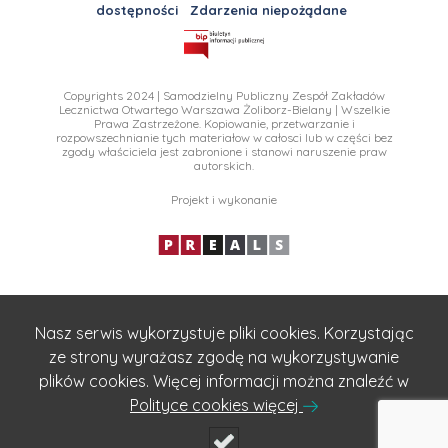
dostępności
Zdarzenia niepożądane
Copyrights 2024 | Samodzielny Publiczny Zespół Zakładów
Lecznictwa Otwartego Warszawa Żoliborz-Bielany | Wszelkie
Prawa Zastrzeżone. Kopiowanie, przetwarzanie i
rozpowszechnianie tych materiałow w całosci lub w części bez
zgody właściciela jest zabronione i stanowi naruszenie praw
autorskich.
Projekt i wykonanie
Nasz serwis wykorzystuje pliki cookies. Korzystając
ze strony wyrażasz zgodę na wykorzystywanie
plików cookies. Więcej informacji można znaleźć w
Polityce cookies więcej