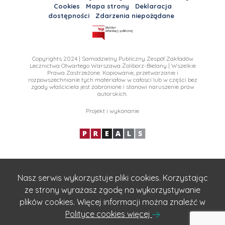
Cookies
Mapa strony
Deklaracja
dostępności
Zdarzenia niepożądane
Copyrights 2024 | Samodzielny Publiczny Zespół Zakładów
Lecznictwa Otwartego Warszawa Żoliborz-Bielany | Wszelkie
Prawa Zastrzeżone. Kopiowanie, przetwarzanie i
rozpowszechnianie tych materiałow w całosci lub w części bez
zgody właściciela jest zabronione i stanowi naruszenie praw
autorskich.
Projekt i wykonanie
Nasz serwis wykorzystuje pliki cookies. Korzystając
ze strony wyrażasz zgodę na wykorzystywanie
plików cookies. Więcej informacji można znaleźć w
Polityce cookies więcej