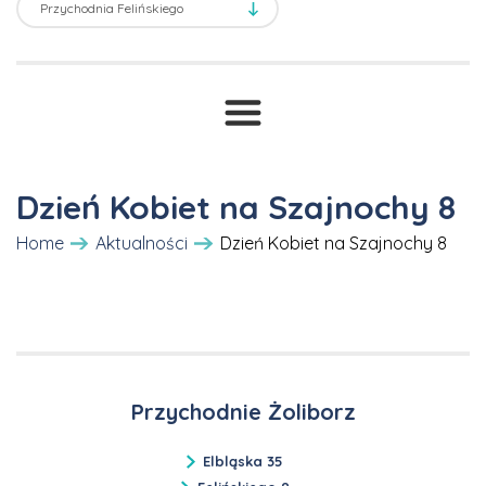
Transport sanitarny
Prawne ABC
T
Druki i wnioski
Cennik
Dzień Kobiet na Szajnochy 8
Home
Aktualności
Dzień Kobiet na Szajnochy 8
Przychodnie Żoliborz
Elbląska 35